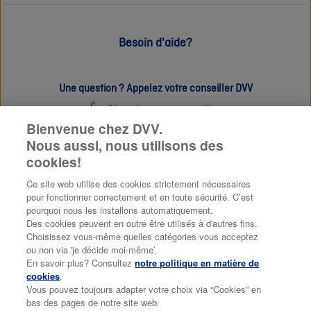
Besoin d'aide?
Une question ? Appelez votre conseiller DVV
Cherchez un conseiller
Bienvenue chez DVV.
Nous aussi, nous utilisons des
Questions les plus fréquemment posées MyDVV
cookies!
Consulter les FAQ's
Ce site web utilise des cookies strictement nécessaires
pour fonctionner correctement et en toute sécurité. C’est
pourquoi nous les installons automatiquement.
Discutez avec un de nos conseillers
Des cookies peuvent en outre être utilisés à d'autres fins.
Choisissez vous-même quelles catégories vous acceptez
Posez une question à un conseiller DVV
ou non via 'je décide moi-même’.
En savoir plus? Consultez
notre politique en matière de
cookies
.
Vous pouvez toujours adapter votre choix via “Cookies” en
bas des pages de notre site web.